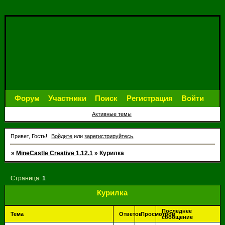
Форум
Участники
Поиск
Регистрация
Войти
Активные темы
Привет, Гость!
Войдите
или
зарегистрируйтесь
.
»
MineCastle Creative 1.12.1
»
Курилка
Страница:
1
Курилка
Последнее
Тема
Ответов
Просмотров
сообщение