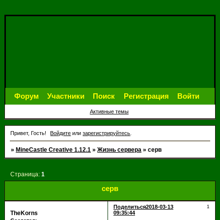
Форум
Участники
Поиск
Регистрация
Войти
Активные темы
Привет, Гость!
Войдите
или
зарегистрируйтесь
.
»
MineCastle Creative 1.12.1
»
Жизнь сервера
»
серв
Страница:
1
серв
Поделиться
2018-03-13
1
TheKorns
09:35:44