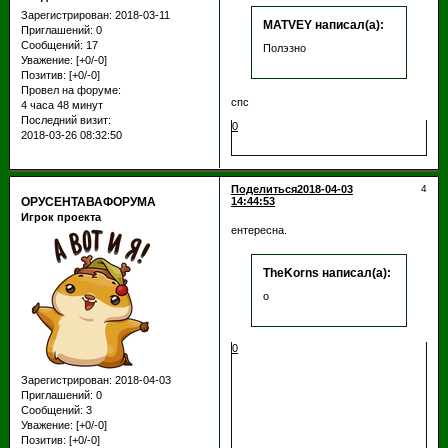
Зарегистрирован
: 2018-03-11
MATVEY написал(а):
Приглашений:
0
Сообщений:
17
Полэзно
Уважение:
[+0/-0]
Позитив:
[+0/-0]
Провел на форуме:
спс
4 часа 48 минут
Последний визит:
0
2018-03-26 08:32:50
Поделиться
2018-04-03
4
ОРУСЕНТАВАФОРУМА
14:44:53
Игрок проекта
ентересна.
TheKorns написал(а):
o
0
Зарегистрирован
: 2018-04-03
Приглашений:
0
Сообщений:
3
Уважение:
[+0/-0]
Позитив:
[+0/-0]