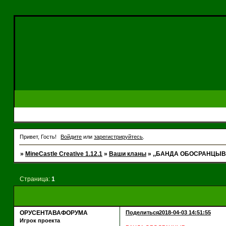
Привет, Гость!
Войдите
или
зарегистрируйтесь
.
»
MineCastle Creative 1.12.1
»
Ваши кланы
»
,,БАНДА ОБОСРАНЦЫВ 
Страница:
1
ОРУСЕНТАВАФОРУМА
Поделиться
2018-04-03 14:51:55
Игрок проекта