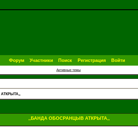
Форум
Участники
Поиск
Регистрация
Войти
Активные темы
АТКРЫТА,,
,,БАНДА ОБОСРАНЦЫВ АТКРЫТА,,