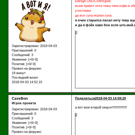
БАНДА ОБОСРАНЦЫВ.
всем превет ента тема типа кофе.в об
учостники:
да все сука игроки сука.
я очин старалса писал енту тему ац
и да я фэйк каве бон есле што.мой.
0
Зарегистрирован
: 2018-04-03
Приглашений:
0
Сообщений:
3
Уважение:
[+0/-0]
Позитив:
[+0/-0]
Провел на форуме:
19 минут
Последний визит:
2018-04-03 14:52:15
CaveBon
Поделиться
2018-04-03 14:59:20
Игрок проекта
а вот мои втарой окаунт!!!!!!!!!!!!!!!!
Зарегистрирован
: 2018-04-03
Приглашений:
0
0
Сообщений:
3
Уважение:
[+0/-0]
Позитив:
[+0/-0]
Провел на форуме: