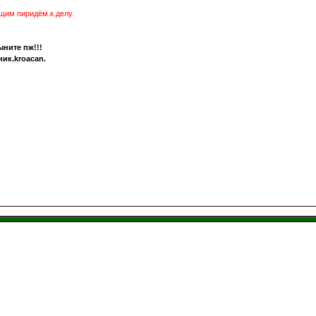
щим пиридём.к.делу.
ыните пж!!!
ник.kroacan.